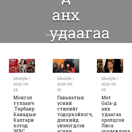
анх
удаагаа
оролцсон
Лиса
lifestyle /
lifestyle /
lifestyle /
шүүмжлэлд
2025-09-
2025-09-
2025-05-
24
01
06
Монгол
Гавьяатын
Met
өртөв
тулаанч
үсний
Gala-д
Ө.Төрбаяр
стилийг
анх
Канадын
тодорхойлогч,
удаагаа
Калгари
дэлхийд
оролцсон
хотод
үнэлэгдсэн
Лиса
WBC
үсчин
шүүмжлэлд