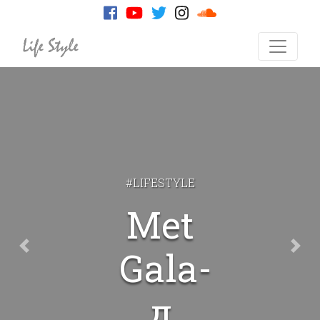
#LIFESTYLE
Met
Gala-
Previous Slide
Next
д