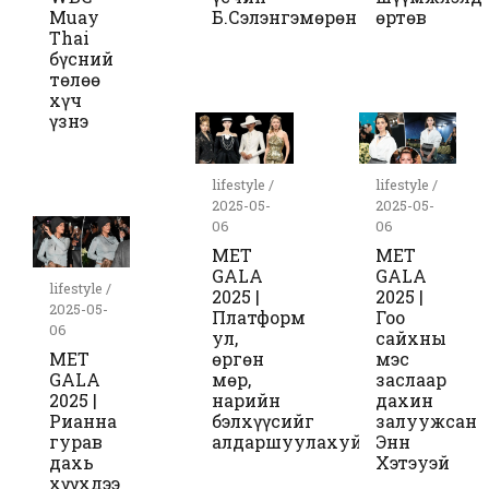
Muay
Б.Сэлэнгэмөрөн
өртөв
Thai
бүсний
төлөө
хүч
үзнэ
lifestyle /
lifestyle /
2025-05-
2025-05-
06
06
MET
MET
GALA
GALA
lifestyle /
2025 |
2025 |
2025-05-
Платформ
Гоо
06
ул,
сайхны
MET
өргөн
мэс
GALA
мөр,
заслаар
2025 |
нарийн
дахин
Рианна
бэлхүүсийг
залуужсан
гурав
алдаршуулахуй
Энн
дахь
Хэтэуэй
хүүхдээ