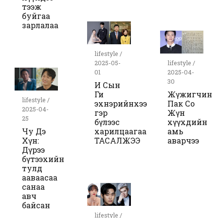
тээж
буйгаа
зарлалаа
lifestyle /
2025-05-
lifestyle /
01
2025-04-
30
И Сын
Ги
Жүжигчин
lifestyle /
эхнэрийнхээ
Пак Со
2025-04-
гэр
Жүн
25
бүлээс
хүүхдийн
Чу Дэ
харилцаагаа
амь
Хүн:
ТАСАЛЖЭЭ
аварчээ
Дүрээ
бүтээхийн
тулд
ааваасаа
санаа
авч
байсан
lifestyle /