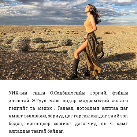
УИХ-ын гишүүн О.Содбилэгийн гэргий, фэйшн
хатагтай Э.Туул маш өндөр мэдрэмжтэй аялагч
гэдгийг та мэдэх үү. Гадаад, дотоодын аяллаа цаг
ямагт төлөвлөж, зориуд цаг гаргаж аялдаг түүний үзэл
бодол, ертөнцөөр сошиал дагагчид нь ч хамт
аялахдаа таатай байдаг.