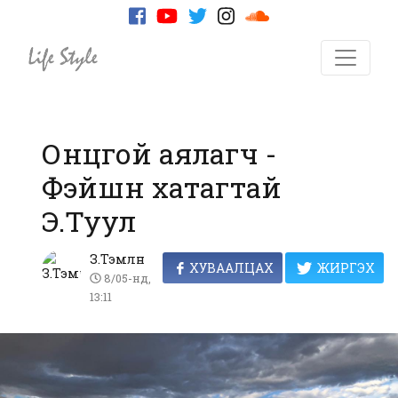
Онцгой аялагч -
Фэйшн хатагтай
Э.Туул
З.Тэмлүүн
ХУВААЛЦАХ
ЖИРГЭХ
8/05-нд,
13:11