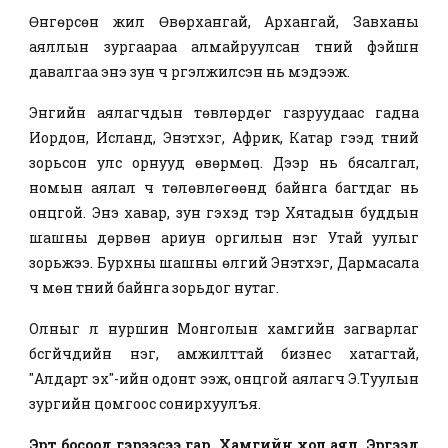
Өнгөрсөн жил Өвөрхангай, Архангай, Завханы
аяллын зургаараа алмайруулсан түүний фэйшн
давалгаа энэ зун ч үргэлжилсэн нь мэдээж.
Энгийн аялагчдын төвлөрдөг газруудаас гадна
Иордон, Исланд, Энэтхэг, Африк, Катар гээд түүний
зорьсон улс орнууд өвөрмөц. Дээр нь бясалгал,
номын аялал ч төлөвлөгөөнд байнга багтдаг нь
онцгой. Энэ хавар, зун гэхэд тэр Хятадын буддын
шашны дөрвөн ариун оргилын нэг Утай уулыг
зорьжээ. Бурхны шашны өлгий Энэтхэг, Дармасала
ч мөн түүний байнга зорьдог нутаг.
Олныг үл нуршин Монголын хамгийн загварлаг
бүсгүйчүүдийн нэг, амжилттай бизнес хатагтай,
"Алдарт эх"-ийн одонт ээж, онцгой аялагч Э.Туулын
зургийн цомгоос сонирхуулъя.
Эрт босоод гэрээсээ гар. Хамгийн хол аял. Эргээд