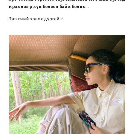
ирэхдээ өөр хүн болсон байх болно...
Энэ түүний хэлэх дуртай үг.