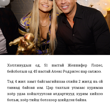
Холливудын од, 51 настай Женнифер Лопес,
бейсболын од 45 настай Алекс Родригес нар салжээ.
Тэд 4 жил хамт байгаагийнхаа сүүлийн 2 жилд нь сүй
тавиад байсан юм. Цар тахлын улмаас хуримаа
хоёр удаа хойшлуулсан алдартнууд хурим хийхээ
больж, хоёр тийш болохоор шийдсэн байна.