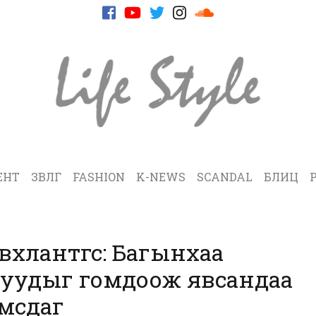
ЕНТ
ЗӨВЛӨГӨӨ
FASHION
K-NEWS
SCANDAL
БЛИЦ
вхлантөгс: Багынхаа
уудыг гомдоож явсандаа
мсдаг