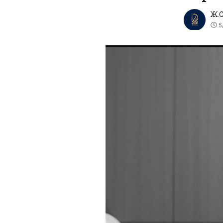
Ж.
5/