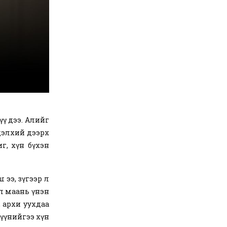
үү дээ. Алийг
 дэлхий дээрх
г, хүн бүхэн
 ээ, зүгээр л
ол маань үнэн
, архи уухдаа
Түүнийгээ хүн