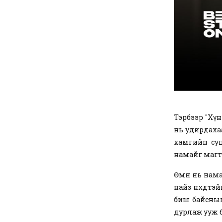
Тэрбээр "Хүн
нь удирдахаа
хамгийн суп
намайг магт
Өмнө нь нама
найз нөхөдтэ
биш байсныг 
дурлаж ууж б