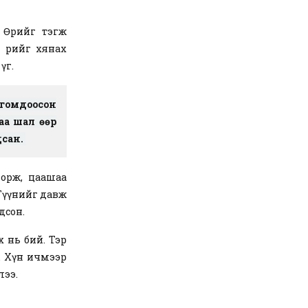
өрийгөө тэгж
өрийгөө хянах
үг.
 гомдоосон
аа шал өөр
дсан.
 орж, цаашаа
 Түүнийг давж
дсон.
х нь бий. Тэр
л. Хүн ичмээр
лээ.