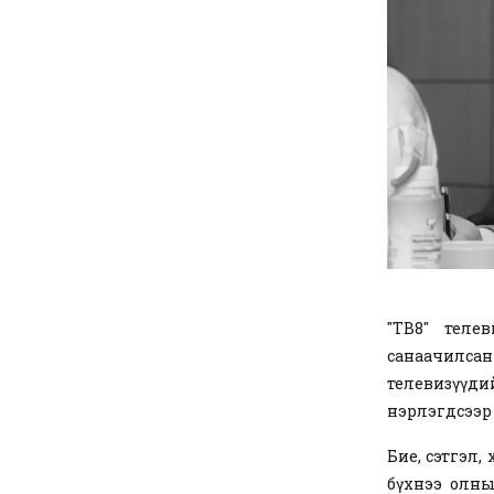
"ТВ8" телев
санаачилс
телевизүүди
нэрлэгдсээр
Бие, сэтгэл, 
бүхнээ олны