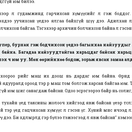
рдөггүй юм билээ.
ээр л гудамжинд гарчихсан хүмүүсийг л гэж боддог. Ө
эхдээ уучихсан үедээ ялгаа байхгүй шүү дээ. Адилхан л ө
лчихсон байгаа. Тэгэхээр архичин болчихсон байна л гэсэн 
супер, бурхан гэж бодчихсон үедээ багынхаа найзуудыг
байна. Багадаа найзуудтайгаа харьцдаг байсан харьц
лэх ч юм уу. Мөн өөрийнхөө бодож, зорьж явсан замаа ал
рохоороо өөрийгөө маш их доош нь дардаг юм байна. Өрөнд
 ядууралд ороод тэр өрөө маш том болгож харсан байгаа юм.
үй юм шиг санагдаж байсан. Одоо эсрэгээрээ байр нь солиг
тухайн үед таксины жолооч хийгээд явж байсан үеэр төсөөлө
 тэр үед гацчихсан хүмүүс л гэсэн үг. Хүний өмнөөс ичээд 
дээ. Би хөдөлмөрлөөд гэр бүлээ тэжээгээд л явж байсан" хэмээ