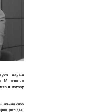
мбэрэл нарын
ед Монголын
ентын нэгээр
эл, алдаа оноо
 оролцогчдыг