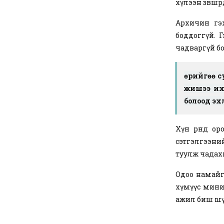
хүлээн зөвшөө
Архичин гэх
боддоггүй. Г
чадваргүй бо
Өөрийгөө 
жишээ их 
болоод эх
Хүн өрөнд о
сэтгэлгээний
туулж чадахг
Одоо намайг 
хүмүүс миний
ажил биш шүү 