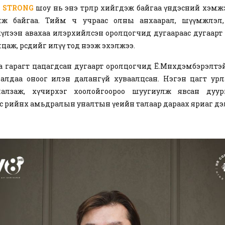
E STRONG
шоу нь энэ төрлөөр хийгдэж байгаа үндэсний хэм
лж байгаа. Тийм ч учраас олны анхаарал, шүүмжлэл,
хүлээн авахаа илэрхийлсэн оролцогчид дугаараас дугаарт
аж, өөрсдийгөө илүү тод нээж эхэлжээ.
аа гарагт цацагдсан дугаарт оролцогчид Ё.Мөнхдэмбэрэлтэй өө
лдаа оноог илэн далангүй хуваалцсан. Нэгэн цагт ур
лалзаж, хүчирхэг хоолойгоороо шуугиулж явсан дуу
с өөрийнхөө амьдралын уналтын үеийн талаар дараах яриаг д