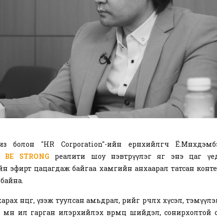
из болон "HR Corporation"-ийн ерөнхийлөгч Ё.Мөнхдэ
ан
BE STRONG
реалити шоу нэвтрүүлэг яг энэ цаг ү
йн эфирт цацагдаж байгаа хамгийн анхаарал татсан конт
 байна.
харах өнцөг, үзэж туулсан амьдрал, өөрийгөө өөрчлөх хүсэл, тэмүүл
 өмнө ил гарган илэрхийлэх өвөрмөц шийдэл, сонирхолтой