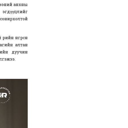
жээний анхны
 эгдүүцлийг
 сонирхолтой
рийн өнгөрсөн
лагийн алтан
рийн дуучин
элгэжээ.