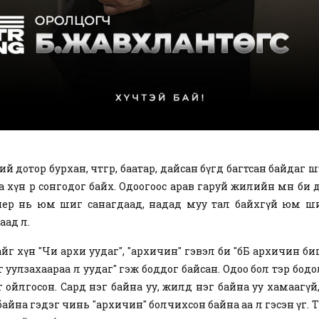
ий дотор бурхан, чөтгөр, баатар, дайсан бүгд багтсан байдаг ш
 хүн өөрөө сонгодог байх. Одоогоос арав гаруй жилийн өмнө би
ер нь юм шиг санагдаад, надад муу тал байхгүй юм ши
аад л.
йг хүн "Чи архи уудаг", "архичин" гэвэл би "бБ архичин биш
йгөө уулзахаараа л уудаг" гэж боддог байсан. Одоо бол тэр бод
ойлгосон. Сард нэг байна уу, жилд нэг байна уу хамаагүй
айна гэдэг чинь "архичин" болчихсон байна аа л гэсэн үг. 