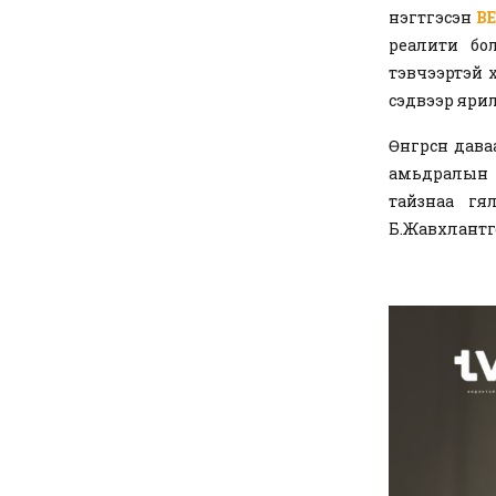
нэгтгэсэн
B
реалити бо
тэвчээртэй 
сэдвээр ярилц
Өнгөрсөн дав
амьдралын а
тайзнаа гя
Б.Жавхлантөг