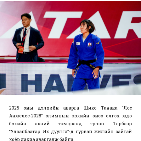
2025 оны дэлхийн аварга Шихо Танака “Лос
Анжелес-2028” олимпын эрхийн оноо олгох жүдо
бөхийн эхний тэмцээнд түрүүлэв. Тэрбээр
“Улаанбаатар Их дуулга”-д гурван жилийн зайтай
хоёр дахиа аваргалж байна.