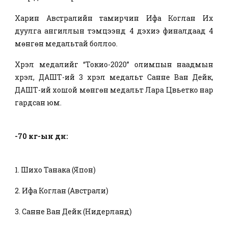
Харин Австралийн тамирчин Ифа Коглан Их
дуулга ангиллын тэмцээнд 4 дэхиэ финалдаад 4
мөнгөн медальтай боллоо.
Хүрэл медалийг “Токио-2020” олимпын наадмын
хүрэл, ДАШТ-ий 3 хүрэл медальт Санне Ван Дейк,
ДАШТ-ий хошой мөнгөн медальт Лара Цвьетко нар
гардсан юм.
-70 кг-ын дүн:
1. Шихо Танака (Япон)
2. Ифа Коглан (Австрали)
3. Санне Ван Дейк (Нидерланд)