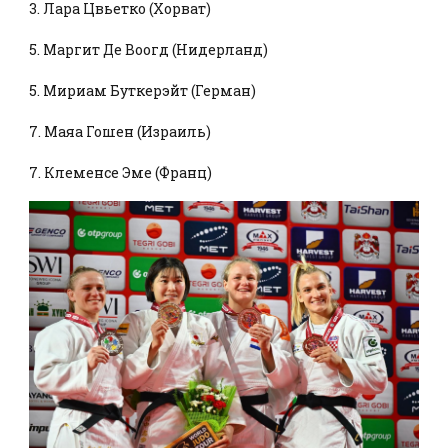
3. Лара Цвьетко (Хорват)
5. Маргит Де Воогд (Нидерланд)
5. Мириам Буткерэйт (Герман)
7. Маяа Гошен (Израиль)
7. Клеменсе Эме (Франц)