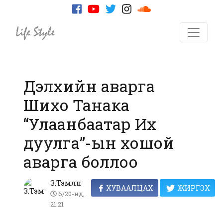
Дэлхийн аварга
Шихо Танака
“Улаанбаатар Их
дуулга”-ын хошой
аварга боллоо
З.Тэмлүүн
ХУВААЛЦАХ
ЖИРГЭХ
6/20-нд,
21:21