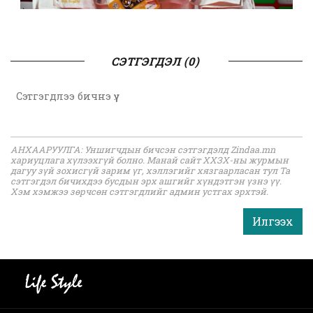
СЭТГЭГДЭЛ (0)
АНХААРУУЛГА: Уншигчдын бичсэн сэтгэгдэлд Zindaa.mn
хариуцлага хүлээхгүй болно. Манай сайт ХХЗХ-ны журмын
дагуу зүй зохисгүй зарим үг, хэллэгийг хязгаарласан тул Та
сэтгэгдэл бичихдээ бусдын эрх ашгийг хүндэтгэн үзнэ үү.
Хэм хэмжээ зөрчсөн сэтгэгдлийг админ устгах эрхтэй.
Илгээх