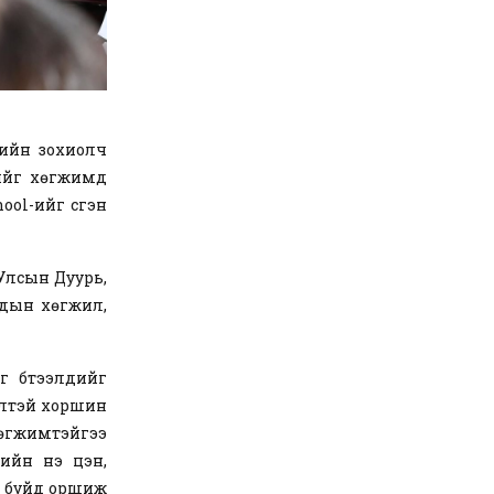
мийн зохиолч
рийг хөгжимд
ool-ийг үүсгэн
Улсын Дуурь,
чдын хөгжил,
 бүтээлүүдийг
өлтэй хоршин
хөгжимтэйгээ
ийн үнэ цэн,
ж буйд оршиж