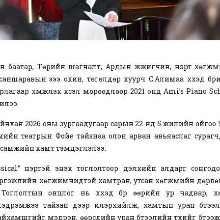
 баатар, Төрийн шагналт, Ар­дын жүжигчин, нэрт хөгж­
аншаравын зээ охин, төгөлдөр хуурч С.Алимаа хүүхэд бү
лагаар хүмүүжүүлэх хүсэл мөрөөдлөөр 2021 онд Ami’s Piano Sch
илээ.
ийнхан 2026 оны зургаадугаар сарын 22-нд 5 жилийн ойгоо 
мийн театрын Фойе тайзнаа олон арван авьяаслаг сураг
самжийн хамт тэмдэглэлээ.
ssical” нэртэй энэхүү тоглолтоор дэлхийн алдарт сонгодог
ргэжлийн хөгжимчидтэй хамтран, утсан хөгжмийн дөрв
. Тоглолтын онцлог нь хүүхэд бүр өөрийн ур чадвар, 
эдрэмжээ тайзан дээр илэрхийлж, хамтын уран бүтээл
йхамшгийг мэдрэн, өөрсдийн уран бүтээлийн түүхийг бүтээ