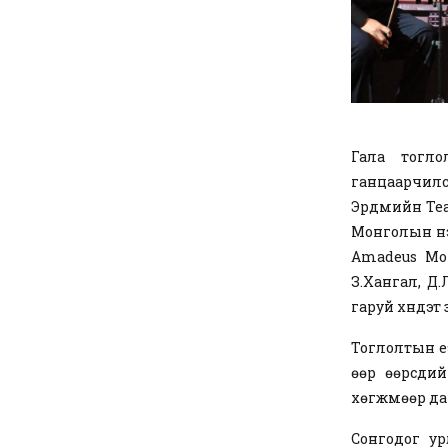
Гала тогло
ганцаарчилс
Эрдмийн Теа
Монголын нэ
Amadeus Moz
З.Хангал, Д.
гаруй хүндэт
Тоглолтын үе
өөр өөрсди
хөгжмөөр да
Сонгодог у