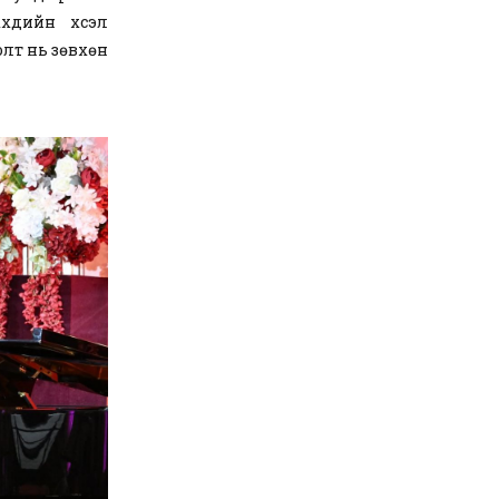
хдийн хүсэл
олт нь зөвхөн