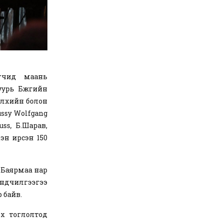
агчид маань
уурь Бүжгийн
элхийн болон
ssy Wolfgang
ss, Б.Шарав,
цэн ирсэн 150
Л.Баярмаа нар
ндчилгээгээ
 байв.
ү тоглолтод