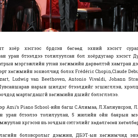
лт хоёр хэсгээс бүрдсэн бөгөөд эхний хэсэгт сур
ан уран бүтээлүүдээ толилуулсан бол хоёрдугаар хэсэгт Д
трын мэргэжлийн утсан хөгжмийн дөрвөлтэй хамтран д
рт хөгжмийн зохиолчид болох Frédéric Chopin,Claude Debu
art, Ludwig van Beethoven, Antonio Vivaldi, Johann Strau
Лувсаншарав нарын шилдэг бүтээлүүдийг эгшиглүүлэн, хүрэл
 зочдод мартагдашгүй хөгжмийн үдшийг бэлэглэлээ.
эр Ami’s Piano School-ийн багш С.Алимаа, Л.Халиунсүрэн, 
йн уран бүтээлээ толилуулан, 5 жилийн ойн баярын мэ
мжуулан хүргэсэн нь зочдын сэтгэлийг хөдөлгөсөн хөтөлбөр
рлагийн боловсролыг дэмжин, ДБЭТ-ын хөгжимчид энэхү