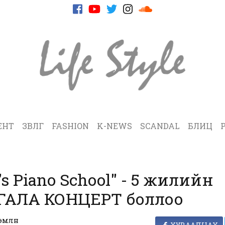
ЕНТ
ЗӨВЛӨГӨӨ
FASHION
K-NEWS
SCANDAL
БЛИЦ
’s Piano School" - 5 жилийн
ГАЛА КОНЦЕРТ боллоо
эмлүүн