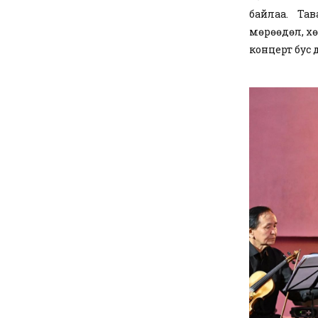
байлаа. Та
мөрөөдөл, хө
концерт бус 