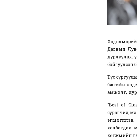
Хөдөлмөрийн
Дагвын Лувс
дурлуулах, ур
байгуулсан б
Тус сургуул
бүжгийн эрд
амжилт, дур
“Best of Cla
сурагчид мэ
эгшиглүүлэв
холбогдох м
хөгжмийн га