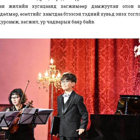
ван жилийн хугацаанд хөгжимөөр дамжуулан олон хүү
дөлмөр, өсөлтийг хамтдаа бүтээсэн тэдний хувьд энэхүү тогл
дурсамж, хөгжил, ур чадварын баяр байв.